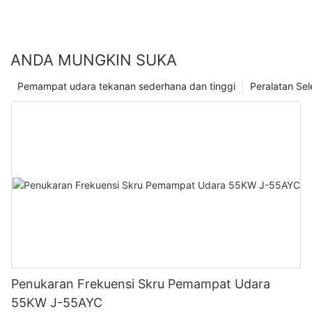
melindungi pemampat udara anda daripada haus dan lusuh,
memastikan operasi lancar, dan akhirnya menjimatkan
pembaikan yang mahal. Percayai kepakaran dan pengalaman
kami untuk memastikan pemampat udara anda berfungsi pada
ANDA MUNGKIN SUKA
tahap terbaik.
Pemampat udara tekanan sederhana dan tinggi
Peralatan Se
Penukaran Frekuensi Skru Pemampat Udara
55KW J-55AYC