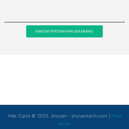
HANTAR PERTANYAAN SEKARANG.
Hak Cipta © 2025
Jinyuan
- jinyuantech.com |
Peta
laman