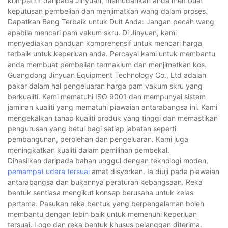
kompetitif daripada Jinyuan, memudahkan anda membuat
keputusan pembelian dan menjimatkan wang dalam proses.
Dapatkan Bang Terbaik untuk Duit Anda: Jangan pecah wang
apabila mencari pam vakum skru. Di Jinyuan, kami
menyediakan panduan komprehensif untuk mencari harga
terbaik untuk keperluan anda. Percayai kami untuk membantu
anda membuat pembelian termaklum dan menjimatkan kos.
Guangdong Jinyuan Equipment Technology Co., Ltd adalah
pakar dalam hal pengeluaran harga pam vakum skru yang
berkualiti. Kami mematuhi ISO 9001 dan mempunyai sistem
jaminan kualiti yang mematuhi piawaian antarabangsa ini. Kami
mengekalkan tahap kualiti produk yang tinggi dan memastikan
pengurusan yang betul bagi setiap jabatan seperti
pembangunan, perolehan dan pengeluaran. Kami juga
meningkatkan kualiti dalam pemilihan pembekal.
Dihasilkan daripada bahan unggul dengan teknologi moden,
pemampat udara tersuai
amat disyorkan. Ia diuji pada piawaian
antarabangsa dan bukannya peraturan kebangsaan. Reka
bentuk sentiasa mengikut konsep berusaha untuk kelas
pertama. Pasukan reka bentuk yang berpengalaman boleh
membantu dengan lebih baik untuk memenuhi keperluan
tersuai. Logo dan reka bentuk khusus pelanggan diterima.