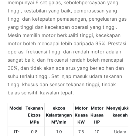
mempunyai 6 set galas, kebolehpercayaan yang
tinggi, kestabilan yang baik, pemprosesan yang
tinggi dan ketepatan pemasangan, pengeluaran gas
yang tinggi dan kecekapan operasi yang tinggi.
Mesin memilih motor berkualiti tinggi, kecekapan
motor boleh mencapai lebih daripada 95%. Prestasi
operasi frekuensi tinggi dan rendah motor adalah
sangat baik, dan frekuensi rendah boleh mencapai
30%, dan tidak akan ada arus yang berlebihan dan
suhu terlalu tinggi. Set injap masuk udara tekanan
tinggi khusus dan sensor tekanan tinggi, tindak
balas sensitif, kawalan tepat.
Model
Tekanan
ekzos
Motor
Motor
Menyejukkan
Ekzos
Kelantangan
Kuasa
Kuasa
kaedah
MPa
M³/min
KW
HP
JT-
0.8
1.0
7.5
10
Udara