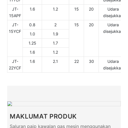
JT-
1.6
1.2
15
20
Udara
15APF
disejukkan
JT-
0.8
2
15
20
Udara
15YCF
disejukkan
1.0
1.9
1.25
1.7
1.6
1.2
JT-
1.6
2.1
22
30
Udara
22YCF
disejukkan
MAKLUMAT PRODUK
Saluran paip kawalan gas mesin menggunakan