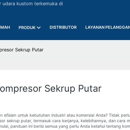
r udara kustom terkemuka di
UMAH
DISTRIBUTOR
LAYANAN PELANGGA
PRODUK
resor Sekrup Putar
ompresor Sekrup Putar
isien untuk kebutuhan industri atau komersial Anda? Tidak perlu
sor sekrup putar, termasuk cara kerjanya, kelebihannya, dan cara 
lai, panduan ini berisi semua yang perlu Anda ketahui tentang komp