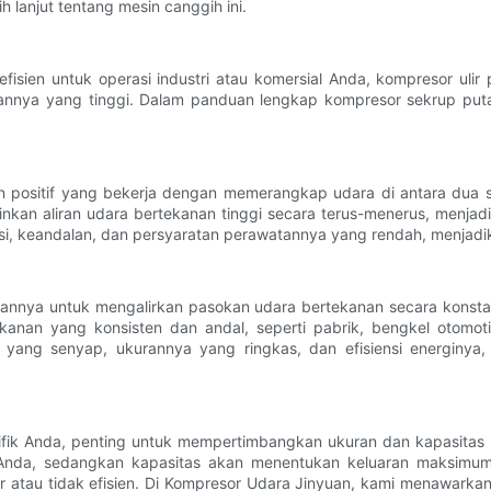
lanjut tentang mesin canggih ini.
ien untuk operasi industri atau komersial Anda, kompresor ulir p
hannya yang tinggi. Dalam panduan lengkap kompresor sekrup puta
n positif yang bekerja dengan memerangkap udara di antara dua 
nkan aliran udara bertekanan tinggi secara terus-menerus, menjadi
ensi, keandalan, dan persyaratan perawatannya yang rendah, menjadik
puannya untuk mengalirkan pasokan udara bertekanan secara konst
anan yang konsisten dan andal, seperti pabrik, bengkel otomotif
yang senyap, ukurannya yang ringkas, dan efisiensi energinya, 
sifik Anda, penting untuk mempertimbangkan ukuran dan kapasitas
Anda, sedangkan kapasitas akan menentukan keluaran maksimum
r atau tidak efisien. Di Kompresor Udara Jinyuan, kami menawarka