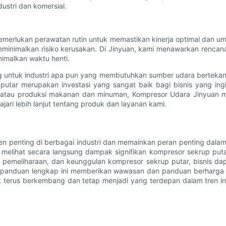
ustri dan komersial.
merlukan perawatan rutin untuk memastikan kinerja optimal dan um
meminimalkan risiko kerusakan. Di Jinyuan, kami menawarkan renca
imalkan waktu henti.
ng untuk industri apa pun yang membutuhkan sumber udara bertekanan
tar merupakan investasi yang sangat baik bagi bisnis yang ingi
f, atau produksi makanan dan minuman, Kompresor Udara Jinyuan 
jari lebih lanjut tentang produk dan layanan kami.
 penting di berbagai industri dan memainkan peran penting dalam
 melihat secara langsung dampak signifikan kompresor sekrup putar 
n pemeliharaan, dan keunggulan kompresor sekrup putar, bisnis d
panduan lengkap ini memberikan wawasan dan panduan berharga u
 terus berkembang dan tetap menjadi yang terdepan dalam tren indu