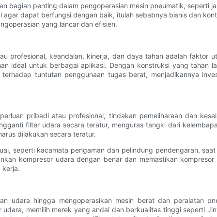
n bagian penting dalam pengoperasian mesin pneumatik, seperti ja
agar dapat berfungsi dengan baik, itulah sebabnya bisnis dan kont
ngoperasian yang lancar dan efisien.
u profesional, keandalan, kinerja, dan daya tahan adalah faktor
n ideal untuk berbagai aplikasi. Dengan konstruksi yang tahan la
n terhadap tuntutan penggunaan tugas berat, menjadikannya inves
perluan pribadi atau profesional, tindakan pemeliharaan dan kes
ganti filter udara secara teratur, menguras tangki dari kelemba
rus dilakukan secara teratur.
suai, seperti kacamata pengaman dan pelindung pendengaran, saa
nkan kompresor udara dengan benar dan memastikan kompresor u
kerja.
n udara hingga mengoperasikan mesin berat dan peralatan pneu
 udara, memilih merek yang andal dan berkualitas tinggi seperti Ji