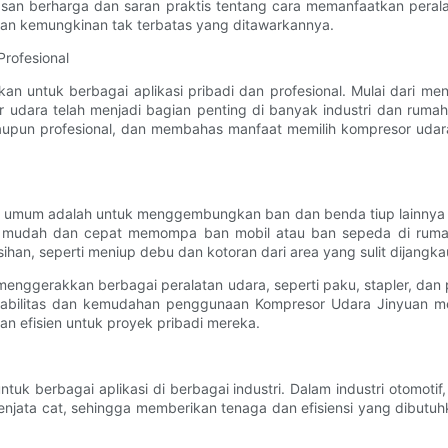
asan berharga dan saran praktis tentang cara memanfaatkan peral
an kemungkinan tak terbatas yang ditawarkannya.
rofesional
an untuk berbagai aplikasi pribadi dan profesional. Mulai dari
ara telah menjadi bagian penting di banyak industri dan rumah t
aupun profesional, dan membahas manfaat memilih kompresor udara 
 umum adalah untuk menggembungkan ban dan benda tiup lainnya sep
n mudah dan cepat memompa ban mobil atau ban sepeda di rumah 
an, seperti meniup debu dan kotoran dari area yang sulit dijangkau
enggerakkan berbagai peralatan udara, seperti paku, stapler, da
tabilitas dan kemudahan penggunaan Kompresor Udara Jinyuan men
 efisien untuk proyek pribadi mereka.
tuk berbagai aplikasi di berbagai industri. Dalam industri otomo
enjata cat, sehingga memberikan tenaga dan efisiensi yang dibutu