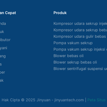
an Cepat
Produk
nda
Kompresor udara sekrup injeks
Kompresor udara sekrup beba
uk
Kompresor udara gulir bebas 
ibutor
Pompa vakum sekrup
yani
Pompa vakum sekrup injeksi o
Blower bebas oli
ang
Blower sekrup bebas oli
s
Blower sentrifugal suspensi 
ber
ak
Hak Cipta © 2025
Jinyuan
- jinyuantech.com |
Peta Situs