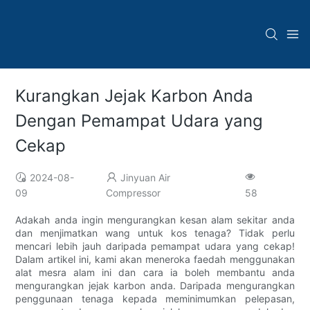
Kurangkan Jejak Karbon Anda
Dengan Pemampat Udara yang
Cekap
2024-08-
Jinyuan Air
09
Compressor
58
Adakah anda ingin mengurangkan kesan alam sekitar anda
dan menjimatkan wang untuk kos tenaga? Tidak perlu
mencari lebih jauh daripada pemampat udara yang cekap!
Dalam artikel ini, kami akan meneroka faedah menggunakan
alat mesra alam ini dan cara ia boleh membantu anda
mengurangkan jejak karbon anda. Daripada mengurangkan
penggunaan tenaga kepada meminimumkan pelepasan,