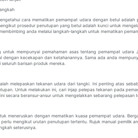
Langkah
mengetahui cara mematikan pemampat udara dengan betul adalah 
ngikut prosedur penutupan yang betul adalah kunci untuk menge
n membimbing anda melalui langkah-langkah untuk mematikan pema
g untuk mempunyai pemahaman asas tentang pemampat udara Jiny
enal dengan kecekapan dan ketahanannya. Sama ada anda mempun
 seluruh barisan produk mereka.
ah melepaskan tekanan udara dari tangki. Ini penting atas sebab
upan. Untuk melakukan ini, cari injap pelepas tekanan pada pema
ini secara beransur-ansur untuk mengelakkan sebarang pelepasan te
t untuk meneruskan dengan mematikan kuasa pemampat udara. Ber
perlu mengikut urutan penutupan tertentu. Rujuk manual pemilik a
ngkah seterusnya.