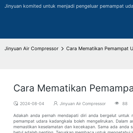
Jinyuan komited untuk menjadi pengeluar pemampat udar
Jinyuan Air Compressor
Cara Mematikan Pemampat U
Cara Mematikan Pemampa
2024-08-04
Jinyuan Air Compressor
88
Adakah anda pernah mendapati diri anda bergelut untuk
pemampat udara kadangkala boleh mengelirukan. Dalam a
memastikan keselamatan dan kecekapan. Sama ada anda se
betul adalah penting. Teruskan membaca untuk mengetahui le