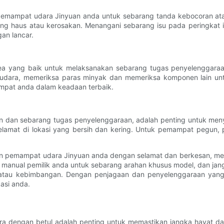
emampat udara Jinyuan anda untuk sebarang tanda kebocoran atau
g haus atau kerosakan. Menangani sebarang isu pada peringkat i
an lancar.
dea yang baik untuk melaksanakan sebarang tugas penyelenggaraa
udara, memeriksa paras minyak dan memeriksa komponen lain untu
mpat anda dalam keadaan terbaik.
pan dan sebarang tugas penyelenggaraan, adalah penting untuk m
lamat di lokasi yang bersih dan kering. Untuk pemampat pegun, pa
kan pemampat udara Jinyuan anda dengan selamat dan berkesan, m
uk manual pemilik anda untuk sebarang arahan khusus model, dan j
 atau kebimbangan. Dengan penjagaan dan penyelenggaraan yang
asi anda.
a dengan betul adalah penting untuk memastikan jangka hayat da