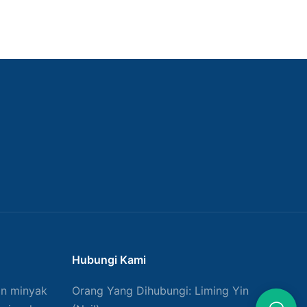
Hubungi Kami
an minyak
Orang Yang Dihubungi: Liming Yin