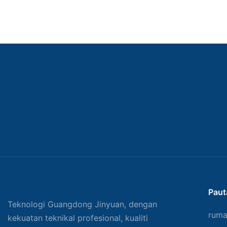
Paut
Teknologi Guangdong Jinyuan, dengan
rum
kekuatan teknikal profesional, kualiti