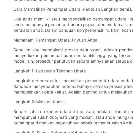
Cara Mematikan Pemampat Udara: Panduan Langkah demi 
Jika anda memiliki atau mengendalikan pemampat udara, 
anda mempunyai pemampat udara pegun atau mudah alih, me
peralatan anda. Dalam panduan komprehensif ini, kami aka
Memahami Pemampat Udara Jinyuan Anda
Sebelum kita mendalami proses penutupan, adalah pentin
menyediakan pemampat udara berkualiti tinggi yang terk
model lain, prosedur penutupan secara amnya akan serupa di
Langkah 1: Lepaskan Tekanan Udara
Langkah pertama untuk mematikan pemampat udara anda ial
daripada menyebabkan potensi bahaya semasa proses penut
membolehkan udara keluar. Adalah penting untuk melakukan 
Langkah 2: Matikan Kuasa
Sebaik sahaja tekanan udara dilepaskan, adalah selama
mempunyai suis hidup/mati yang mudah, atau anda mungkin 
pemampat dimatikan sepenuhnya sebelum meneruskan ke la
Langkah 3: Semak Sebarang Kebocoran atau Isu