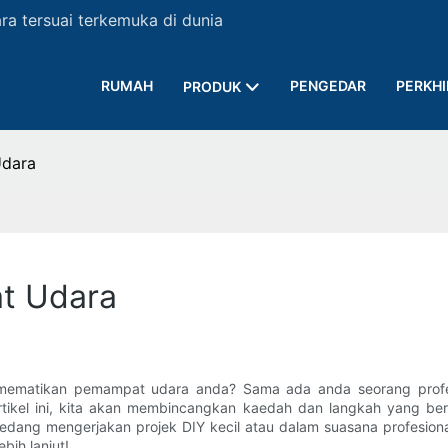
a tersuai terkemuka di dunia
RUMAH
PENGEDAR
PERKH
PRODUK
dara
t Udara
 mematikan pemampat udara anda? Sama ada anda seorang profe
rtikel ini, kita akan membincangkan kaedah dan langkah yang b
dang mengerjakan projek DIY kecil atau dalam suasana profesio
bih lanjut!