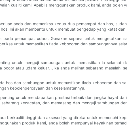
aian kualiti kami. Apabila menggunakan produk kami, anda boleh y
 keperluan anda dan memeriksa kedua-dua pemampat dan hos, sud
da hos. Ini akan membantu untuk membuat pengedap yang ketat 
an pada pemampat udara. Gunakan sepana untuk mengetatkan sambu
periksa untuk memastikan tiada kebocoran dan sambungannya sela
ting untuk menguji sambungan untuk memastikan ia selamat d
 bocor atau udara keluar. Jika anda melihat sebarang masalah, s
 pada hos dan sambungan untuk memastikan tiada kebocoran dan 
engan kebolehpercayaan dan keselamatannya.
ting untuk mendapatkan prestasi terbaik dan jangka hayat daripa
k sebarang kecacatan, dan memasang dan menguji sambungan deng
 berkualiti tinggi dan aksesori yang direka untuk memenuhi keper
menggunakan produk kami, anda boleh mempunyai keyakinan terha