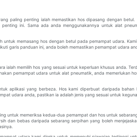
ang paling penting ialah memastikan hos dipasang dengan betu
at penting ini. Sama ada anda menggunakannya untuk alat pneuma
gkah untuk memasang hos dengan betul pada pemampat udara. Kam
kuti garis panduan ini, anda boleh memastikan pemampat udara anda
lah memilih hos yang sesuai untuk keperluan khusus anda. Terdapa
unakan pemampat udara untuk alat pneumatik, anda memerlukan ho
tuk aplikasi yang berbeza. Hos kami diperbuat daripada bahan be
at udara anda, pastikan ia adalah jenis yang sesuai untuk kegun
ng untuk memeriksa kedua-dua pemampat dan hos untuk sebarang k
h dan bebas daripada sebarang serpihan yang boleh menjejaskan
asinya.
emampat udara kami direka untuk memenuhi piawaian tertinggi untu