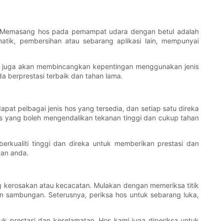
l. Memasang hos pada pemampat udara dengan betul adalah
tik, pembersihan atau sebarang aplikasi lain, mempunyai
i juga akan membincangkan kepentingan menggunakan jenis
 berprestasi terbaik dan tahan lama.
t pelbagai jenis hos yang tersedia, dan setiap satu direka
s yang boleh mengendalikan tekanan tinggi dan cukup tahan
rkualiti tinggi dan direka untuk memberikan prestasi dan
aan anda.
erosakan atau kecacatan. Mulakan dengan memeriksa titik
 sambungan. Seterusnya, periksa hos untuk sebarang luka,
k prestasi dan keselamatan. Hos kami juga diperiksa untuk