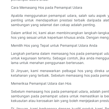
Cara Memasang Hos pada Pemampat Udara
Apabila menggunakan pemampat udara, salah satu aspek y
penting untuk mendapatkan prestasi terbaik daripada al
sambungan yang selamat dan cekap adalah penting.
Dalam artikel ini, kami akan membincangkan langkah-lan
hos yang sesuai untuk keperluan khusus anda. Dengan mengi
Memilih Hos yang Tepat untuk Pemampat Udara Anda
Langkah pertama dalam memasang hos pada pemampat udara ia
untuk kegunaan tertentu. Sebagai contoh, jika anda mengg
lama untuk menahan penggunaan berterusan.
Di Jinyuan, kami menawarkan pelbagai hos yang direka un
ketahanan yang terbaik. Sebelum memasang hos pada pemamp
Memeriksa Pemampat Udara dan Hos
Sebelum memasang hos pada pemampat udara, adalah penti
sambungan pada pemampat udara untuk memastikan ia bersi
kekusutan atau kerosakan lain yang boleh menjejaskan prest
Di Jinyuan, kami berbangga dengan kualiti produk kami. P