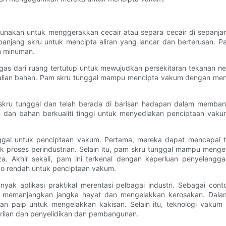
digunakan untuk menggerakkan cecair atau separa cecair di sepanj
jang skru untuk mencipta aliran yang lancar dan berterusan. Pa
n minuman.
 dari ruang tertutup untuk mewujudkan persekitaran tekanan negat
ian bahan. Pam skru tunggal mampu mencipta vakum dengan mengg
kru tunggal dan telah berada di barisan hadapan dalam membang
 dan bahan berkualiti tinggi untuk menyediakan penciptaan vaku
gal untuk penciptaan vakum. Pertama, mereka dapat mencapai
k proses perindustrian. Selain itu, pam skru tunggal mampu mengen
za. Akhir sekali, pam ini terkenal dengan keperluan penyeleng
ko rendah untuk penciptaan vakum.
ak aplikasi praktikal merentasi pelbagai industri. Sebagai con
memanjangkan jangka hayat dan mengelakkan kerosakan. Dalam 
an paip untuk mengelakkan kakisan. Selain itu, teknologi vakum
erilan dan penyelidikan dan pembangunan.