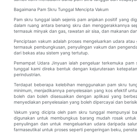
Bagaimana Pam Skru Tunggal Mencipta Vakum
Pam skru tunggal ialah sejenis pam anjakan positif yang 
dalam ruang antara benang skru dan menggerakkannya sepan
termasuk minyak dan gas, rawatan air sisa, dan makanan da
Penciptaan vakum adalah proses mengeluarkan udara atau gas
termasuk pembungkusan, penyulingan vakum dan pengendal
dari bekas atau sistem yang tertutup.
Pemampat Udara Jinyuan ialah pengeluar terkemuka pam s
tunggal kami direka bentuk dengan kejuruteraan ketepatan
perindustrian.
Terdapat beberapa kelebihan menggunakan pam skru tung
minimum, menjadikannya penyelesaian yang kos efektif untu
boleh dan boleh disesuaikan dengan aplikasi yang berbe
menyediakan penyelesaian yang boleh dipercayai dan berisi
Vakum yang dicipta oleh pam skru tunggal mempunyai bany
digunakan untuk membungkus barang mudah rosak untuk 
penyulingan dan untuk mengeluarkan udara daripada salur
farmaseutikal untuk proses seperti pengeringan beku, penst