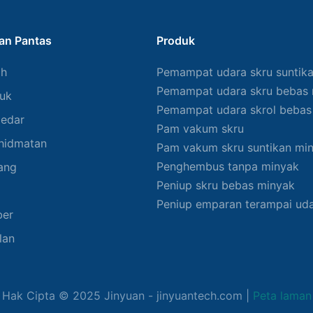
an Pantas
Produk
ah
Pemampat udara skru suntik
Pemampat udara skru bebas
uk
Pemampat udara skrol bebas
edar
Pam vakum skru
hidmatan
Pam vakum skru suntikan mi
Penghembus tanpa minyak
ang
Peniup skru bebas minyak
Peniup emparan terampai ud
ber
lan
Hak Cipta © 2025
Jinyuan
- jinyuantech.com |
Peta laman