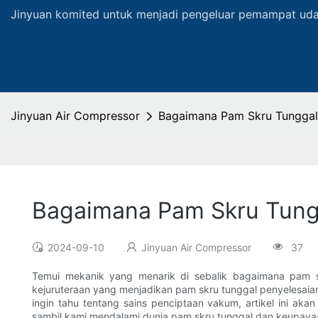
Jinyuan komited untuk menjadi pengeluar pemampat udar
Jinyuan Air Compressor
Bagaimana Pam Skru Tungga
Bagaimana Pam Skru Tung
2024-09-10
Jinyuan Air Compressor
37
Temui mekanik yang menarik di sebalik bagaimana pam skr
kejuruteraan yang menjadikan pam skru tunggal penyelesaia
ingin tahu tentang sains penciptaan vakum, artikel ini ak
sambil kami mendalami dunia pam skru tunggal dan keupa