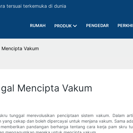
a tersuai terkemuka di dunia
RUMAH
PENGEDAR
PERKH
PRODUK
l Mencipta Vakum
gal Mencipta Vakum
u tunggal merevolusikan penciptaan sistem vakum. Dalam artike
n yang cekap dan boleh dipercayai untuk menjana vakum. Sama ada 
an memberikan pandangan berharga tentang cara kerja pam skru tu
yaan mengagumkan mereka untuk mencipta vakum.