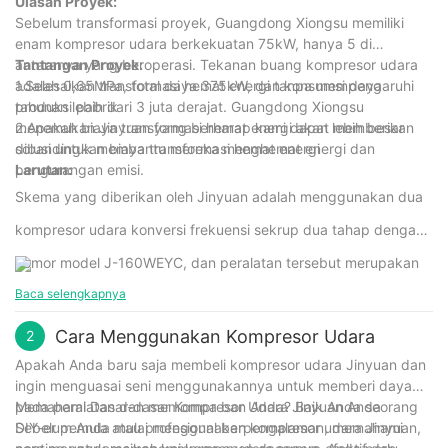
energi
Ulasan Proyek:
Sebelum transformasi proyek, Guangdong Xiongsu memiliki
enam kompresor udara berkekuatan 75kW, hanya 5 di
antaranya yang beroperasi. Tekanan buang kompresor udara
Tantangan Proyek:
adalah 0,65MPa, total daya 375kW, dan konsumsi daya
1.Selesaikan transformasi hemat energi tanpa mempengaruhi
tahunan lebih dari 3 juta derajat. Guangdong Xiongsu
produksi pabrik
menemukan Jinyuan yang berharap kami dapat memberikan
2.Apakah biaya transformasi hemat energi akan lebih besar
solusi untuk membantu mereka menghemat energi dan
dibandingkan biaya transformasi hemat energi
pengurangan emisi.
Larutan:
Skema yang diberikan oleh Jinyuan adalah menggunakan dua
kompresor udara konversi frekuensi sekrup dua tahap dengan
nomor model J-160WEYC, dan peralatan tersebut merupakan
Baca selengkapnya
produk efisiensi energi kelas satu nasional. Setelah
penggantian produk, penghematan energi per jam pada
Cara Menggunakan Kompresor Udara
2
tekanan gas buang yang sama sebesar 0,65MPa adalah
Apakah Anda baru saja membeli kompresor udara Jinyuan dan
ingin menguasai seni menggunakannya untuk memberi daya
sekitar 61kW, konsumsi daya tahunan berkurang sekitar 50 ribu
pada peralatan dan memompa ban Anda? Baik Anda seorang
Memahami Dasar-dasar Kompresor Udara Jinyuan Anda
DIY-er pemula atau profesional berpengalaman, memahami
Sebelum Anda mulai menggunakan kompresor udara Jinyuan,
derajat listrik, dan efek penghematan energi dapat mencapai