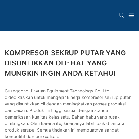
KOMPRESOR SEKRUP PUTAR YANG
DISUNTIKKAN OLI: HAL YANG
MUNGKIN INGIN ANDA KETAHUI
Guangdong Jinyuan Equipment Technology Co, Ltd
didedikasikan untuk mengejar kinerja kompresor sekrup putar
yang disuntikkan oli dengan meningkatkan proses produksi
dan desain. Produk ini tinggi sesuai dengan standar
pemeriksaan kualitas kelas satu. Bahan baku yang rusak
dihilangkan. Oleh karena itu, kinerjanya lebih baik di antara
produk serupa. Semua tindakan ini membuatnya sangat
kompetitif dan berkualitas.