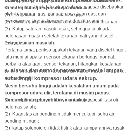
buang yang tinggi pada kompresor udara ulir.
cukup namun kini tidak cukup sebagian besar disebabkan
Kemungkinan penyebabnya antara lain:
oleh kebocoran gas, penuaan peralatan gas, dan
(1)
Pengaturan tekanan terlalu tinggi;
menurunnya kinerja kompresor udara itu sendiri.
(2)
Kontak yang buruk atau kerusakan sensor tekanan;
(3)
Katup saluran masuk rusak, sehingga tidak ada
pelepasan muatan setelah tekanan mati yang disetel
terlampaui.
Penyelesaian masalah:
Pertama-tama, periksa apakah tekanan yang disetel tinggi,
lalu menilai apakah sensor tekanan berfungsi normal,
perbaiki atau ganti sensor tekanan, hilangkan kesalahan
8. Alasan dan metode perawatan mesin lompat
yang disebabkan oleh kelambatan katup masuk, jika perlu,
harus diganti.
suhu tinggi kompresor udara sekrup.
Mesin bersuhu tinggi adalah kesalahan umum pada
kompresor udara ulir, terutama di musim panas.
Kemungkinan penyebabnya antara lain:
(1)
Jumlah oli pelumas tidak mencukupi, spesifikasi oli
pelumas salah;
(2)
Kuantitas air pendingin tidak mencukupi, suhu air
pendingin tinggi;
(3)
katup solenoid oli tidak listrik atau kumparannya rusak,