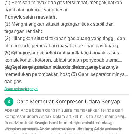
(5) Pemisah minyak dan gas tersumbat, mengakibatkan
hambatan internal yang besar.
Penyelesaian masalah:
(1) Menghilangkan situasi tegangan tidak stabil dan
tegangan rendah;
(2) Hilangkan situasi tekanan gas buang yang tinggi, dan
lihat metode pemecahan masalah tekanan gas buang
yang tinggi yang disebutkan sebelumnya;
(3) Kencangkan kabel catu daya, dalam banyak kasus,
kontak kontak kotoran, ablasi adalah penyebab utama
kegagalan gas mekanis dan listrik lompat beban;
(4) Resistensi putaran host kompresor, yang biasanya
memerlukan perombakan host; (5) Ganti separator minyak
dan gas.
Baca selengkapnya
Cara Membuat Kompresor Udara Senyap
4
Apakah Anda bosan dengan suara memekakkan telinga dari
kompresor udara Anda? Dalam artikel ini, kita akan mempelajari
beberapa teknik sederhana dan efektif untuk membuat
Cara Membuat Kompresor Udara Jinyuan Anda Tenang
kompresor udara Anda lebih senyap, sehingga Anda dapat
Jika Anda memiliki kompresor udara Jinyuan, Anda mungkin