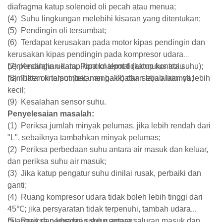
diafragma katup solenoid oli pecah atau menua;
(4)
Suhu lingkungan melebihi kisaran yang ditentukan;
(5)
Pendingin oli tersumbat;
(6)
Terdapat kerusakan pada motor kipas pendingin dan
kerusakan kipas pendingin pada kompresor udara
berpendingin udara. Pipa knalpot tidak mulus atau
(7)
Kesalahan katup kontrol termal (katup kontrol suhu);
hambatan knalpot (tekanan balik) dan sebab lainnya;
(8)
Filter oli tersumbat, mengakibatkan laju aliran oli lebih
kecil;
(9)
Kesalahan sensor suhu.
Penyelesaian masalah:
(1)
Periksa jumlah minyak pelumas, jika lebih rendah dari
"L", sebaiknya tambahkan minyak pelumas;
(2)
Periksa perbedaan suhu antara air masuk dan keluar,
dan periksa suhu air masuk;
(3)
Jika katup pengatur suhu dinilai rusak, perbaiki dan
ganti;
(4)
Ruang kompresor udara tidak boleh lebih tinggi dari
45℃; jika persyaratan tidak terpenuhi, tambah udara
buangan dan kurangi suhu ruangan;
(5)
Periksa perbedaan suhu antara saluran masuk dan