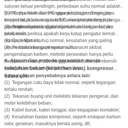
saluran keluar pendingin, perbedaan suhu normal adalah
5~8℃, jika lebih dari 9℃, pipa pendingin oli mungkin
(6)
Memperbaiki dan mengganti kipas pendingin, pipa
tersumbat, jika kurang dari 5℃, mungkin dinding pipa
knalpot tidak lancar atau ketahanan knalpot bersih dengan
pendingin oli skala, dapat dibersihkan dengan bahan
udara bertekanan tinggi;
(7)
Periksa apakah oli didinginkan oleh oil cooler, jika
pembersih;
tidak, terus periksa apakah kerja katup pengatur termal
(katup pengatur suhu) normal, kesalahan yang paling
(8)
Ganti filter oli;
umum adalah katup pengatur suhu macet akibat
(9)
Perbaiki atau ganti sensor suhu.
pengendapan karbon, metode perawatan hanya perlu
9. Alasan dan metode perawatan mesin
melepas inti katup dan menggunakan bahan pembersih
endapan karbon setelah pembersihan;
kelebihan beban (kelebihan arus) kompresor
udara ulir.
Kemungkinan penyebabnya antara lain:
(1)
Tegangan catu daya tidak normal, seperti tegangan
terlalu rendah;
(2)
Tekanan buang unit melebihi tekanan pengenal, dan
motor kelebihan beban;
(3)
Kabel buruk, kabel longgar, dan kegagalan kontaktor;
(4)
Kesalahan badan kompresor, seperti endapan karbon
rotor, gesekan, masuknya benda asing, dll;