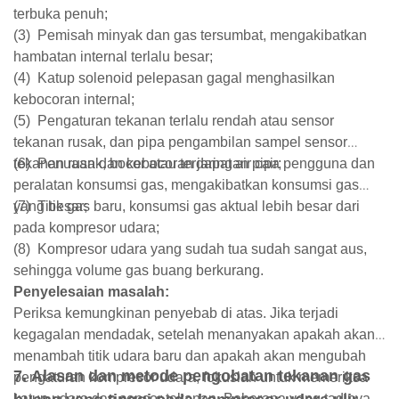
terbuka penuh;
(3)
Pemisah minyak dan gas tersumbat, mengakibatkan
hambatan internal terlalu besar;
(4)
Katup solenoid pelepasan gagal menghasilkan
kebocoran internal;
(5)
Pengaturan tekanan terlalu rendah atau sensor
tekanan rusak, dan pipa pengambilan sampel sensor
tekanan rusak, bocor atau terdapat air cair;
(6)
Penuaan dan kebocoran jaringan pipa pengguna dan
peralatan konsumsi gas, mengakibatkan konsumsi gas
yang besar;
(7)
Titik gas baru, konsumsi gas aktual lebih besar dari
pada kompresor udara;
(8)
Kompresor udara yang sudah tua sudah sangat aus,
sehingga volume gas buang berkurang.
Penyelesaian masalah:
Periksa kemungkinan penyebab di atas. Jika terjadi
kegagalan mendadak, setelah menanyakan apakah akan
menambah titik udara baru dan apakah akan mengubah
7.
Alasan dan metode pengobatan tekanan gas
pengaturan kompresor udara, fokuslah untuk memeriksa
katup udara dan sensor tekanan. Beberapa yang tadinya