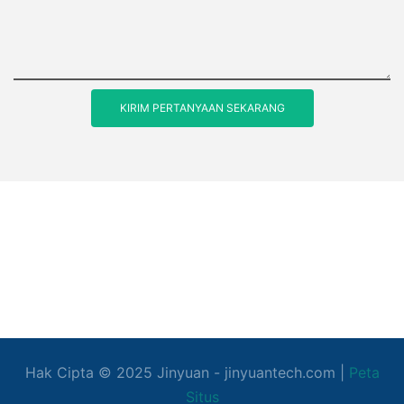
KIRIM PERTANYAAN SEKARANG
Hak Cipta © 2025
Jinyuan
- jinyuantech.com |
Peta
Situs