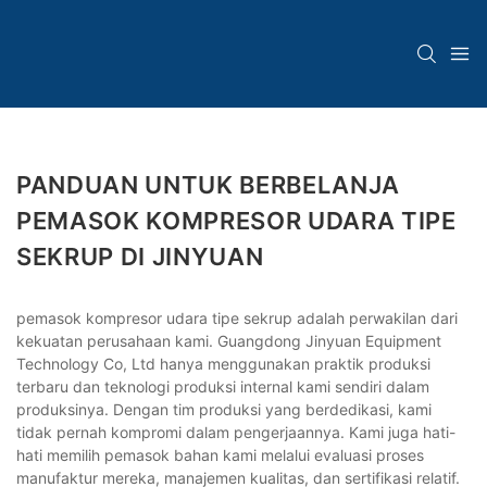
PANDUAN UNTUK BERBELANJA
PEMASOK KOMPRESOR UDARA TIPE
SEKRUP DI JINYUAN
pemasok kompresor udara tipe sekrup adalah perwakilan dari
kekuatan perusahaan kami. Guangdong Jinyuan Equipment
Technology Co, Ltd hanya menggunakan praktik produksi
terbaru dan teknologi produksi internal kami sendiri dalam
produksinya. Dengan tim produksi yang berdedikasi, kami
tidak pernah kompromi dalam pengerjaannya. Kami juga hati-
hati memilih pemasok bahan kami melalui evaluasi proses
manufaktur mereka, manajemen kualitas, dan sertifikasi relatif.