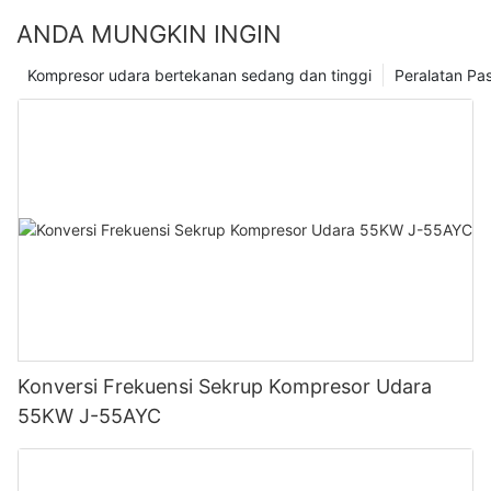
menyediakan kompresor udara bebas oli yang andal dan tahan
ANDA MUNGKIN INGIN
lama untuk memenuhi kebutuhan pelanggan kami di tahun-
tahun mendatang.
Kompresor udara bertekanan sedang dan tinggi
Peralatan Pa
Konversi Frekuensi Sekrup Kompresor Udara
55KW J-55AYC