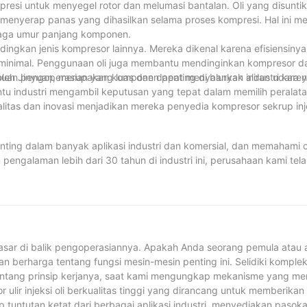
ompresi untuk menyegel rotor dan melumasi bantalan. Oli yang disunti
menyerap panas yang dihasilkan selama proses kompresi. Hal ini m
jaga umur panjang komponen.
ingkan jenis kompresor lainnya. Mereka dikenal karena efisiensinya
 minimal. Penggunaan oli juga membantu mendinginkan kompresor d
kauan pengoperasian yang luas dan dapat menyalurkan aliran udara 
i oleh Jinyuan, merupakan komponen penting di banyak industri karen
u industri mengambil keputusan yang tepat dalam memilih peralata
itas dan inovasi menjadikan mereka penyedia kompresor sekrup inje
nting dalam banyak aplikasi industri dan komersial, dan memahami 
 pengalaman lebih dari 30 tahun di industri ini, perusahaan kami te
presor ini, dan kami berkomitmen untuk menyediakan produk dan 
 kemajuan terkini dan praktik terbaik dalam teknologi kompresor, 
n pengoperasian peralatan mereka di tahun-tahun mendatang.
 dasar di balik pengoperasiannya. Apakah Anda seorang pemula atau a
berharga tentang fungsi mesin-mesin penting ini. Selidiki komplek
 tentang prinsip kerjanya, saat kami mengungkap mekanisme yang m
ir injeksi oli berkualitas tinggi yang dirancang untuk memberikan 
 tuntutan ketat dari berbagai aplikasi industri, menyediakan pasok