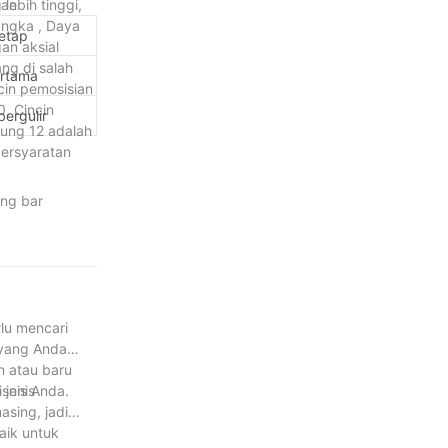
dan
lebih tinggi,
angka , Daya
tetap
an aksial
ang di salah
ertama
ncin pemosisian
, Cincin
bergulir
lung 12 adalah
ersyaratan
ing bar
rlu mencari
 yang Anda
n atau baru
isnis Anda.
 jenis
asing, jadi
aik untuk