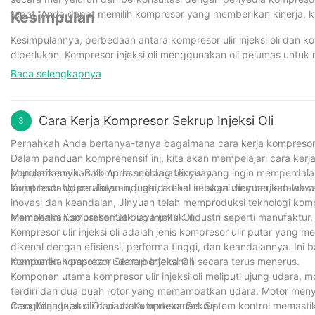
tepat, Anda dapat memilih kompresor yang memberikan kinerja, kea
Kesimpulan
Kesimpulannya, perbedaan antara kompresor ulir injeksi oli dan k
diperlukan. Kompresor injeksi oli menggunakan oli pelumas untu
memerlukan oli, sehingga mengurangi risiko kontaminasi oli pada
Baca selengkapnya
bahwa kedua jenis kompresor memiliki kelebihan dan kekurangan
pada kebutuhan spesifik aplikasi. Seiring dengan kemajuan teknolo
semakin menyempit, dan kedua jenis ini menawarkan solusi yang efi
Cara Kerja Kompresor Sekrup Injeksi Oli
3
kompresor yang dipilih, perawatan yang tepat dan servis rutin s
Pernahkah Anda bertanya-tanya bagaimana cara kerja kompresor ul
Dalam panduan komprehensif ini, kita akan mempelajari cara kerja ko
popularitasnya. Baik Anda seorang teknisi yang ingin memperdal
Memperkenalkan Kompresor Udara Jinyuan
lanjut tentang peralatan industri, artikel ini akan memberikan w
Kompresor Udara Jinyuan, juga dikenal sebagai Jinyuan, adalah 
inovasi dan keandalan, Jinyuan telah memproduksi teknologi kom
memberikan solusi hemat biaya untuk industri seperti manufaktur, 
Memahami Kompresor Sekrup Injeksi Oli
Kompresor ulir injeksi oli adalah jenis kompresor ulir putar yang
dikenal dengan efisiensi, performa tinggi, dan keandalannya. In
memberikan pasokan udara bertekanan secara terus menerus.
Komponen Kompresor Sekrup Injeksi Oli
Komponen utama kompresor ulir injeksi oli meliputi ujung udara, m
terdiri dari dua buah rotor yang memampatkan udara. Motor men
menghilangkan oli dari udara bertekanan. Sistem kontrol memast
Cara Kerja Injeksi Oli pada Kompresor Sekrup