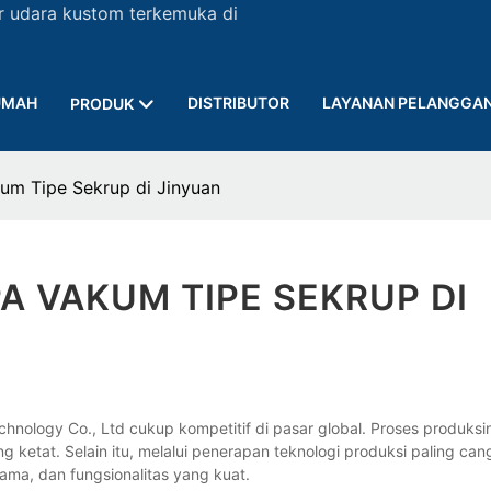
r udara kustom terkemuka di
UMAH
DISTRIBUTOR
LAYANAN PELANGGA
PRODUK
m Tipe Sekrup di Jinyuan
 VAKUM TIPE SEKRUP DI
ology Co., Ltd cukup kompetitif di pasar global. Proses produksin
 ketat. Selain itu, melalui penerapan teknologi produksi paling cang
lama, dan fungsionalitas yang kuat.