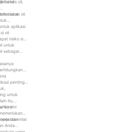
ir bebas oli,
eksi oli
emerlukan oli
ebih cocok
ntuk
ntuk aplikasi
i oli
pat risiko sisa
li untuk
li sebagai
iasanya
perhitungkan
rena
ikasi penting
uk,
ting untuk
ain itu,
u henti
ahli kami
 memerlukan
erja dan nilai
goperasian
han Anda
panduan yang