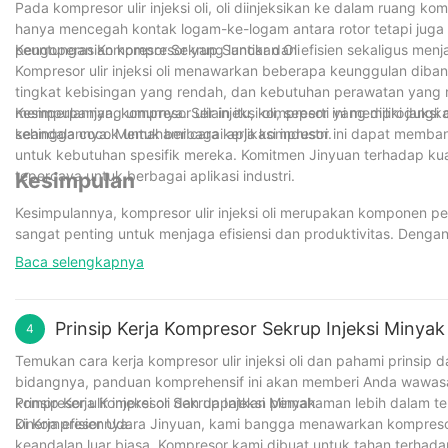
Pada kompresor ulir injeksi oli, oli diinjeksikan ke dalam ruang k
hanya mencegah kontak logam-ke-logam antara rotor tetapi juga 
pengoperasian kompresor yang lancar dan efisien sekaligus men
Keuntungan Kompresor Sekrup Suntikan Oli
Kompresor ulir injeksi oli menawarkan beberapa keunggulan diband
tingkat kebisingan yang rendah, dan kebutuhan perawatan yang
memperpanjang umurnya. Selain itu, kompresor ini memiliki jang
Kesimpulannya, kompresor ulir injeksi oli, seperti yang diproduks
sehingga cocok untuk berbagai aplikasi industri.
keandalannya. Memahami cara kerja kompresor ini dapat membant
untuk kebutuhan spesifik mereka. Komitmen Jinyuan terhadap kual
tepercaya untuk berbagai aplikasi industri.
Kesimpulan
Kesimpulannya, kompresor ulir injeksi oli merupakan komponen pe
sangat penting untuk menjaga efisiensi dan produktivitas. Dengan
wawasan berharga tentang pengoperasian dan pemeliharaan kom
Baca selengkapnya
kualitas terbaik kepada pelanggan kami. Dengan terus mengetahui
terus memenuhi kebutuhan klien kami dan memastikan kelancara
Prinsip Kerja Kompresor Sekrup Injeksi Minyak
4
Temukan cara kerja kompresor ulir injeksi oli dan pahami prinsip
bidangnya, panduan komprehensif ini akan memberi Anda wawasan 
kompresor ulir injeksi oli dan dapatkan pemahaman lebih dalam
Prinsip Kerja Kompresor Sekrup Injeksi Minyak
kinerja efisiennya.
Di Kompresor Udara Jinyuan, kami bangga menawarkan kompresor ul
keandalan luar biasa. Kompresor kami dibuat untuk tahan terhadap