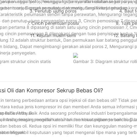
akan aksial poros, mengurangi persyaratan rakitan segel poros, 
han perunggu fosfo, Perunggu fosfor memiliki ketahanan korosi yang 
eser menjadi gesekan guling, dan mengurangi kinerja gesekan.
ma benturan, Dengan pemusatan otomatis, Sensitivitas terhadap ker
3. Penutup ujung poros
4. Baut 
arakteristik pelumasan sendiri tanpa perawatan, Mengurangi tegang
k 5 dan penutup ujung penyegelan poros 3, Cincin pemosisian 7 dipas
7. Cincin penentuan posisi
8. Tuas p
sipan pertama 8 dipasang di salah satu ujung cincin pemosisian 7, Ci
ung cincin pemasangan 9 dilengkapi dengan tuas penyisipan kedua 10
11. Kejutan musim semi
12. Batang 
ung 12 adalah struktur bentuk, Dan permukaan luar batang penggu
n bidang, Dapat mengimbangi gerakan aksial poros 2, Mengurangi p
inerja penyegelan.
ram struktur cincin statis
Gambar 3: Diagram struktur roll
si Oli dan Kompresor Sekrup Bebas Oli?
n tentang perbedaan antara opsi injeksi oli dan bebas oli? Tidak pe
antara kedua jenis kompresor ini dan memberi Anda semua informasi
esifik Anda. Baik Anda seorang profesional industri berpengalama
dan Bebas Minyak
kali Anda dengan pengetahuan untuk membuat pilihan terbaik bagi b
, masing-masing memiliki kelebihan dan kekurangannya sendiri. Dua
an bebas oli. Kedua opsi ini memiliki fitur dan keunggulan masing-m
at mengambil keputusan yang tepat mengenai tipe mana yang terb
Bebas Minyak