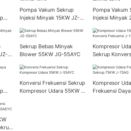
Pompa Vakum Sekrup
Pompa Vakum 
up
Injeksi Minyak 15KW JZ-
Injeksi Minyak
15AYC
22AYC
p
Sekrup Bebas Minyak
Kompresor Uda
JZ-
Blower 55KW JG-55AYC
Sekrup Konvers
J-15AYC
Konversi Frekuensi Sekrup
Kompresor Uda
up
Kompresor Udara 55KW J-
Frekuensi Daya
55AYC
75KW J-75AG
5KW
ekrup