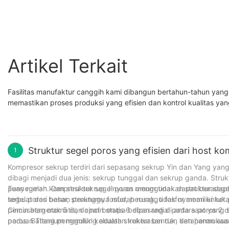
75AYC
Dua Tahap J-55AEYC
Artikel Terkait
Fasilitas manufaktur canggih kami dibangun bertahun-tahun yang 
memastikan proses produksi yang efisien dan kontrol kualitas yan
Struktur segel poros yang efisien dari host ko
1
Kompresor sekrup terdiri dari sepasang sekrup Yin dan Yang yan
dibagi menjadi dua jenis: sekrup tunggal dan sekrup ganda. Stru
penyegelan. Dan struktur segel poros umum tidak dapat beradapt
Tuan rumah kompresi sekrup Jinyuan menggunakan struktur segel p
segel poros besar, strukturnya mudah rusak, tidak nyaman untu
terbuat dari bahan perunggu fosfor, perunggu fosfor memiliki ket
pemusatan otomatis, dapat berupa beban radial pada saat yang 
Cincin bergerak 5 dan cincin statis 6 dipasang di antara poros 2
poros. Batang penggulung adalah struktur bentuk, dan permuka
paduan Titanium memiliki kekuatan kekerasan dan ketahanan aus y