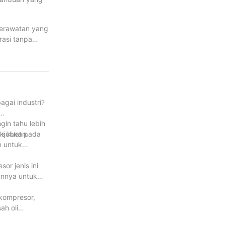
 perawatan yang
rasi tanpa
menemukan
bergantung
bebas oli
pas dari jenis
agai industri?
in tahu lebih
akjubkan.
us kuat pada
n untuk
or jenis ini
annya untuk
 kompresor,
ah oli