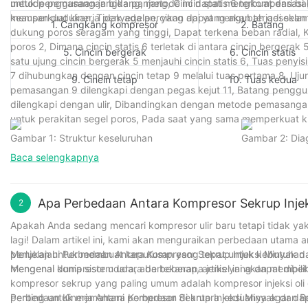
metode pemasangan bidang, metode ini dapat mengkompensasi ger
untuk penggunaan jangka panjang, Cincin statis 6 terbuat dari ba
memperkuat kinerja penyegelan, yang dapat mengubah gesekan g
keausan dudukan, Tidak ada percikan api yang akan terjadi sela
1. Cangkang kompresor
2. Batang
dukung poros seragam yang tinggi, Dapat terkena beban radial, K
poros 2, Dimana cincin statis 6 terletak di antara cincin bergera
5. Cincin bergerak
6. Cincin statis
satu ujung cincin bergerak 5 menjauhi cincin statis 6, Tuas penyi
7 dihubungkan dengan cincin tetap 9 melalui tuas pertama 8, Uj
9. Cincin tetap
10. Tuas kedua
pemasangan 9 dilengkapi dengan pegas kejut 11, Batang penggul
dilengkapi dengan ulir, Dibandingkan dengan metode pemasanga
untuk perakitan segel poros, Pada saat yang sama memperkuat k
Gambar 1: Struktur keseluruhan
Gambar 2: Diag
Baca selengkapnya
Apa Perbedaan Antara Kompresor Sekrup Injek
2
Apakah Anda sedang mencari kompresor ulir baru tetapi tidak yaki
lagi! Dalam artikel ini, kami akan menguraikan perbedaan utama 
perlukan untuk membuat keputusan yang tepat untuk kebutuhan sp
Menjelajahi Perbedaan Antara Kompresor Sekrup Injeksi Minyak 
mengenal dunia sistem udara bertekanan, artikel ini akan membe
Mengenai kompresor udara, ada beberapa jenis yang dapat dipilih
kompresor sekrup yang paling umum adalah kompresor injeksi oli d
penting untuk memahami perbedaan di antara keduanya agar dap
Perbedaan Kinerja Antara Kompresor Sekrup Injeksi Minyak dan 