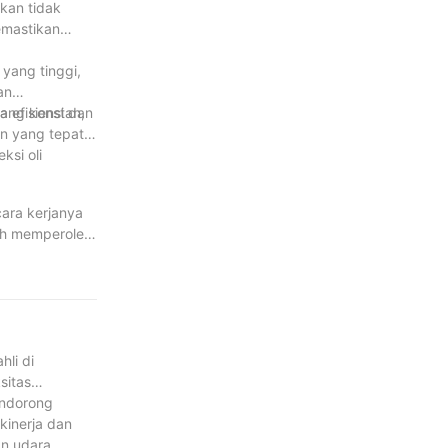
kkan tidak
emastikan
 yang tinggi,
an
yang konstan,
a efisiensi dan
n yang tepat
ksi oli
cara kerjanya
lah memperoleh
layanan dengan
kami dapat
hli di
sitas
endorong
kinerja dan
an udara