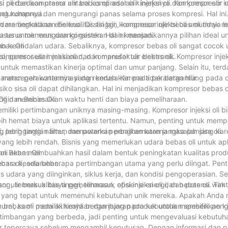
i perbedaan utama antara kompresor ulir injeksi oli dan kompresor ul
 oli dan kompresor ulir bebas oli adalah kinerjanya. Kompresor ulir inj
seluruhannya.
g kompresi dan mengurangi panas selama proses kompresi. Hal ini
eningkatkan efisiensi. Di sisi lain, kompresor ulir bebas oli tidak m
ra bertekanan berkualitas tinggi, kompresor injeksi oli umumnya l
usus untuk mengurangi gesekan dan keausan.
terus menerus dan konsisten. Hal ini menjadikannya pilihan ideal u
n keandalan udara. Sebaliknya, kompresor bebas oli sangat cocok u
bas Oli
asi, pemrosesan makanan, dan manufaktur elektronik.
resor ulir injeksi oli dan kompresor ulir bebas oli. Kompresor injeks
untuk memastikan kinerja optimal dan umur panjang. Selain itu, terda
uk mencegah kontaminasi dan kerusakan pada peralatan hilir.
rsyaratan perawatannya yang rendah. Karena tidak bergantung pada o
siko sisa oli dapat dihilangkan. Hal ini menjadikan kompresor bebas o
ingin meminimalkan waktu henti dan biaya pemeliharaan.
li dan Bebas Oli
memiliki pertimbangan uniknya masing-masing. Kompresor injeksi oli b
bih hemat biaya untuk aplikasi tertentu. Namun, penting untuk mem
 penggantian filter, dan potensi perbaikan karena masalah sisa oli.
l yang lebih tinggi namun menawarkan penghematan jangka panjang ka
ang lebih rendah. Bisnis yang memerlukan udara bebas oli untuk apl
li akan membuahkan hasil dalam bentuk peningkatan kualitas prod
an Bebas Oli
cara keseluruhan.
 bebas oli, ada beberapa pertimbangan utama yang perlu diingat. Pen
 udara yang diinginkan, siklus kerja, dan kondisi pengoperasian. Sel
, termasuk biaya pemeliharaan, efisiensi energi, dan potensi wakt
r berkualitas tinggi, termasuk opsi injeksi oli dan bebas oli. Tim 
r yang tepat untuk memenuhi kebutuhan unik mereka. Apakah Anda
 murni, kami memiliki keahlian dan jajaran produk untuk memberikan kin
dan bebas oli pada akhirnya bergantung pada kebutuhan spesifik pen
rtimbangan yang berbeda, jadi penting untuk mengevaluasi kebutu
r tepercaya sebelum mengambil keputusan. Dengan informasi dan 