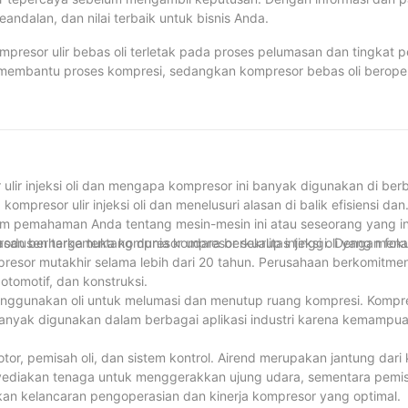
ndalan, dan nilai terbaik untuk bisnis Anda.
ompresor ulir bebas oli terletak pada proses pelumasan dan tingkat
k membantu proses kompresi, sedangkan kompresor bebas oli berope
 pasokan udara. Setelah 30 tahun pengalaman di industri ini, kami 
nya masing-masing, dan pilihan di antara keduanya pada akhirnya 
gi, kesenjangan antara kinerja kompresor injeksi oli dan kompresor 
sien dan andal untuk berbagai aplikasi industri dan komersial. Terle
angat penting untuk memastikan kinerja optimal dan umur panjang.
ir injeksi oli dan mengapa kompresor ini banyak digunakan di berb
mpresor ulir injeksi oli dan menelusuri alasan di balik efisiensi dan
am pemahaman Anda tentang mesin-mesin ini atau seseorang yang ing
awasan berharga tentang dunia kompresor sekrup injeksi oli yang men
produsen terkemuka kompresor udara berkualitas tinggi. Dengan fok
presor mutakhir selama lebih dari 20 tahun. Perusahaan berkomitme
otomotif, dan konstruksi.
 menggunakan oli untuk melumasi dan menutup ruang kompresi. Kompres
i banyak digunakan dalam berbagai aplikasi industri karena kemampu
otor, pemisah oli, dan sistem kontrol. Airend merupakan jantung dari
yediakan tenaga untuk menggerakkan ujung udara, sementara pemis
ikan kelancaran pengoperasian dan kinerja kompresor yang optimal.