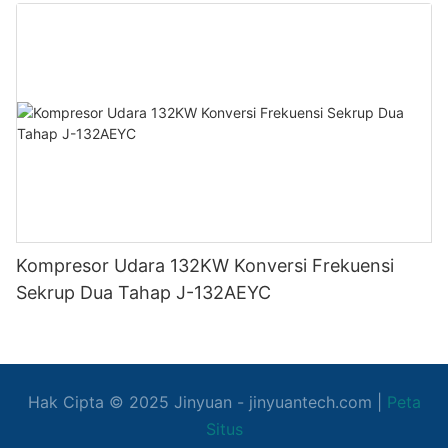
Kompresor Udara 132KW Konversi Frekuensi
Sekrup Dua Tahap J-132AEYC
Hak Cipta © 2025
Jinyuan
- jinyuantech.com |
Peta
Situs