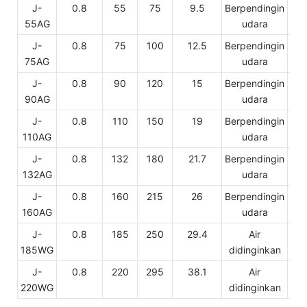
J-
0.8
55
75
9.5
Berpendingin
55AG
udara
J-
0.8
75
100
12.5
Berpendingin
75AG
udara
J-
0.8
90
120
15
Berpendingin
90AG
udara
J-
0.8
110
150
19
Berpendingin
110AG
udara
J-
0.8
132
180
21.7
Berpendingin
132AG
udara
J-
0.8
160
215
26
Berpendingin
160AG
udara
J-
0.8
185
250
29.4
Air
185WG
didinginkan
J-
0.8
220
295
38.1
Air
220WG
didinginkan