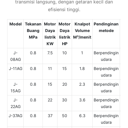
transmisi langsung, dengan getaran kecil dan
efisiensi tinggi.
Model
Tekanan
Motor
Motor
Knalpot
Pendinginan
Buang
Daya
Daya
Volume
metode
Pe
MPa
listrik
listrik
M³/menit
pe
KW
HP
J-
0.8
7.5
10
1
Berpendingin
08AG
udara
J-11AG
0.8
11
15
1.8
Berpendingin
udara
J-
0.8
15
20
2.3
Berpendingin
15AG
udara
J-
0.8
22
30
3.6
Berpendingin
22AG
udara
J-37AG
0.8
37
50
6.3
Berpendingin
udara